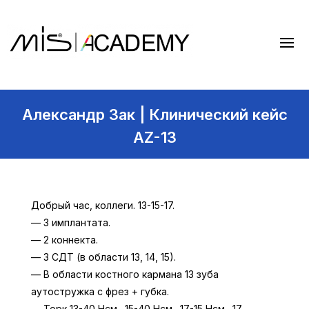
Александр Зак | Клинический кейс
AZ-13
Добрый час, коллеги. 13-15-17.
— 3 имплантата.
— 2 коннекта.
— 3 СДТ (в области 13, 14, 15).
— В области костного кармана 13 зуба
аутостружка с фрез + губка.
— Торк 13-40 Нсм., 15-40 Нсм., 17-15 Нсм., 17