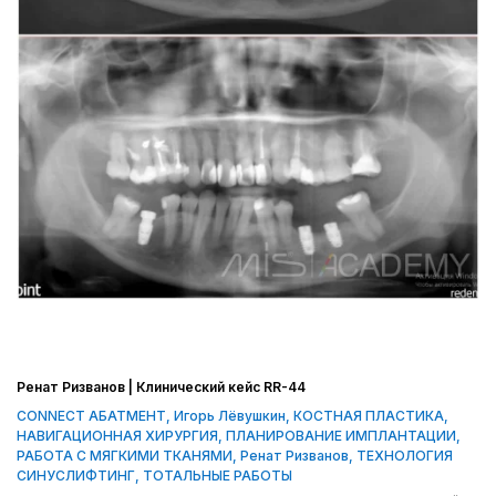
Ренат Ризванов | Клинический кейс RR-44
CONNECT АБАТМЕНТ
,
Игорь Лёвушкин
,
КОСТНАЯ ПЛАСТИКА
,
НАВИГАЦИОННАЯ ХИРУРГИЯ
,
ПЛАНИРОВАНИЕ ИМПЛАНТАЦИИ
,
РАБОТА С МЯГКИМИ ТКАНЯМИ
,
Ренат Ризванов
,
ТЕХНОЛОГИЯ
СИНУСЛИФТИНГ
,
ТОТАЛЬНЫЕ РАБОТЫ