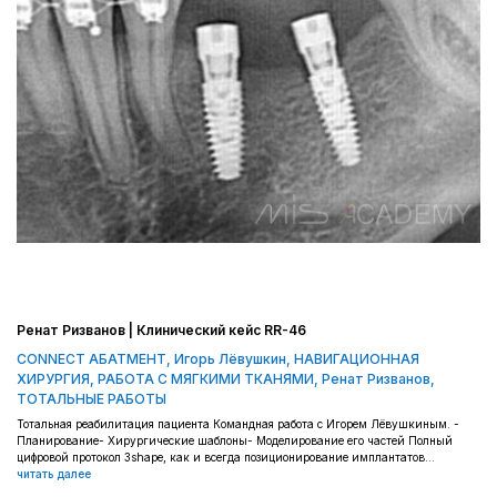
Ренат Ризванов | Клинический кейс RR-46
CONNECT АБАТМЕНТ
,
Игорь Лёвушкин
,
НАВИГАЦИОННАЯ
ХИРУРГИЯ
,
РАБОТА С МЯГКИМИ ТКАНЯМИ
,
Ренат Ризванов
,
ТОТАЛЬНЫЕ РАБОТЫ
Тотальная реабилитация пациента Командная работа с Игорем Лёвушкиным. -
Планирование- Хирургические шаблоны- Моделирование его частей Полный
цифровой протокол 3shape, как и всегда позиционирование имплантатов...
читать далее