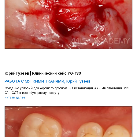
Юрий Гузеев | Клинический кейс YG-139
РАБОТА С МЯГКИМИ ТКАНЯМИ
,
Юрий Гузеев
Создание условий для хорошего прогноза: - Дистализация 47.- Имплантация MIS
C1.- СДТ к вестибулярному лоскуту.
читать далее