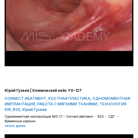
Юрий Гузеев | Клинический кейс YG-127
CONNECT АБАТМЕНТ
,
КОСТНАЯ ПЛАСТИКА
,
ОДНОМОМЕНТНАЯ
ИМПЛАНТАЦИЯ
,
РАБОТА С МЯГКИМИ ТКАНЯМИ
,
ТЕХНОЛОГИЯ
IDR, B2S
,
Юрий Гузеев
Одномоментная имплантация MIS C1 - Connect абатмент. - B2S. - СДТ. -
Временные коронки.
читать далее