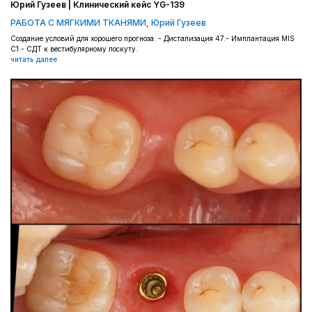
Юрий Гузеев | Клинический кейс YG-139
РАБОТА С МЯГКИМИ ТКАНЯМИ
,
Юрий Гузеев
Создание условий для хорошего прогноза: - Дистализация 47.- Имплантация MIS
C1.- СДТ к вестибулярному лоскуту.
читать далее