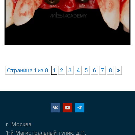
Страница 1 из 8
1
2
3
4
5
6
7
8
»
г. Москва
1-й Магистральный тупик, д.11,