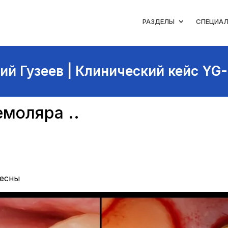
РАЗДЕЛЫ
СПЕЦИА
ий Гузеев | Клинический кейс YG-
моляра ..
десны