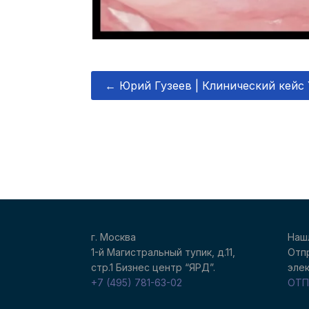
←
Юрий Гузеев | Клинический кейс 
г. Москва
Наш
1-й Магистральный тупик, д.11,
Отп
стр.1 Бизнес центр “ЯРД”.
элек
+7 (495) 781-63-02
ОТП