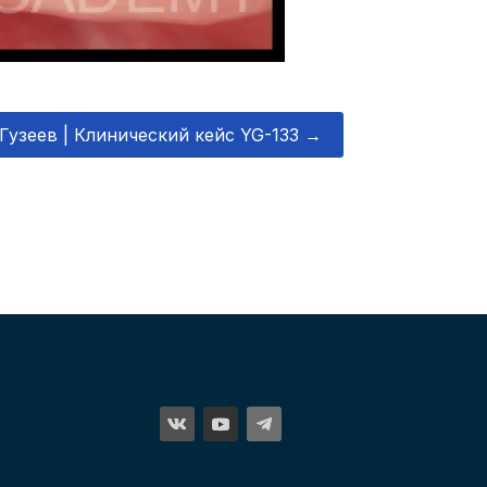
Гузеев | Клинический кейс YG-133
→