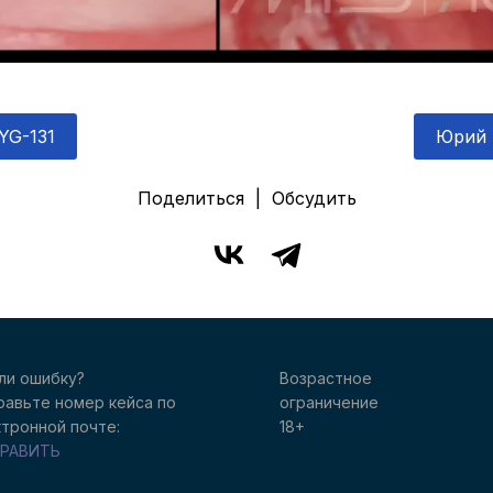
YG-131
Юрий 
Поделиться | Обсудить
ли ошибку?
Возрастное
равьте номер кейса п
о
ограничение
тронной почте:
18+
РАВИТЬ