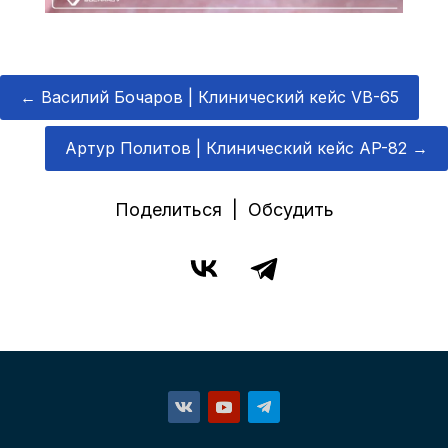
←
Василий Бочаров | Клинический кейс VB-65
Артур Политов | Клинический кейс AP-82
→
Поделиться | Обсудить