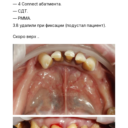
— 4 Connect абатмента.
— СДТ.
— PMMA.
3.8 удалили при фиксации (подустал пациент).
Скоро верх ..