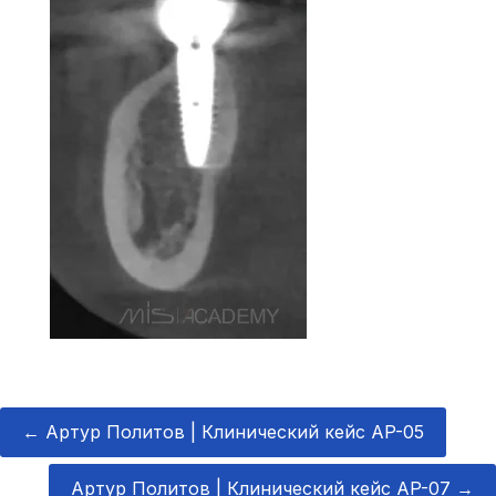
←
Артур Политов | Клинический кейс AP-05
Артур Политов | Клинический кейс AP-07
→