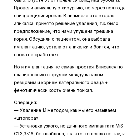
Провели апикальную хирургию, но через пол года
свищ рецидивировал. В анамнезе это вторая
апикалка, принято решение удаления, т.к. было
предположение, что нами упущена трещина
корня. Обсудили с пациентом, она выбрала
имплантацию, устала от апикалки и боится, что
снова не сработает.
Но и имплантация не самая простая. Вписался по
планированию с трудом между каналом
резцовым и корнем латерального резца +
фенотипически кость очень тонкая.
Операция:
— Удаление 1.1 методом, как мы его называем
«штопора».
— Установка узкого, но длинного имплантата MiS
C1 3,3×16, без шаблона, т к. что-то пошло не так, к