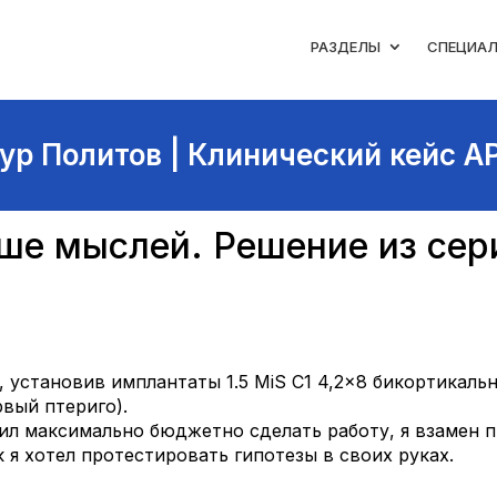
РАЗДЕЛЫ
СПЕЦИА
ур Политов | Клинический кейс A
ше мыслей. Решение из сер
установив имплантаты 1.5 MiS C1 4,2×8 бикортикально
рвый птериго).
сил максимально бюджетно сделать работу, я взамен 
ак я хотел протестировать гипотезы в своих руках.