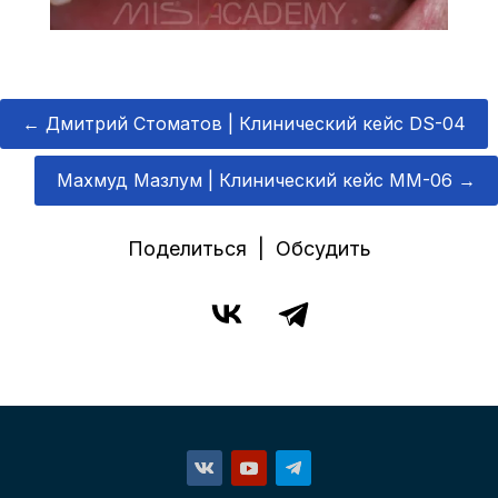
←
Дмитрий Стоматов | Клинический кейс DS-04
Махмуд Мазлум | Клинический кейс MM-06
→
Поделиться | Обсудить