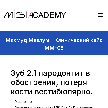
Махмуд Мазлум | Клинический кейс
MM-05
Зуб 2.1 пародонтит в
обострении, потеря
кости вестибюлярно.
— Удаление.
— Установка имплантата MIS C1 4.2×13 + connect