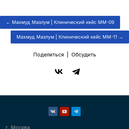
←
Махмуд Мазлум | Клинический кейс MM-09
Махмуд Мазлум | Клинический кейс MM-11
→
Поделиться | Обсудить
г. Москва