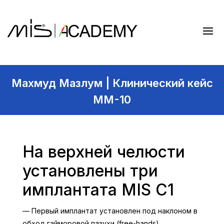
Махмуд Мазлум | Клинический кейс
MM-10
На верхней челюсти
установлены три
имплантата MIS C1
— Первый имплантат установлен под наклоном в
обход гайморовой пазухи (free-hands),