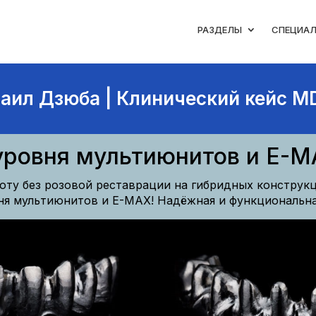
РАЗДЕЛЫ
СПЕЦИА
аил Дзюба | Клинический кейс M
 уровня мультиюнитов и E-M
оту без розовой реставрации на гибридных конструк
ня мультиюнитов и E-MAX! Надёжная и функциональна