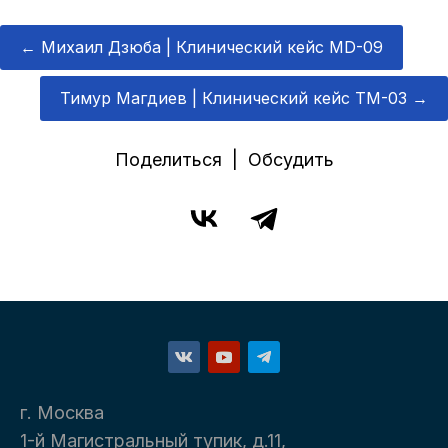
←
Михаил Дзюба | Клинический кейс MD-09
Тимур Магдиев | Клинический кейс TM-03
→
Поделиться | Обсудить
г. Москва
1-й Магистральный тупик, д.11,