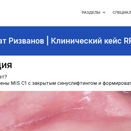
РАЗДЕЛЫ
СПЕЦИА
ат Ризванов | Клинический кейс R
ция
ет?
ены MIS C1 с закрытым синуслифтингом и формирова