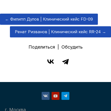
←
Филипп Дулов | Клинический кейс FD-09
Ренат Ризванов | Клинический кейс RR-24
→
Поделиться | Обсудить
г. Москва