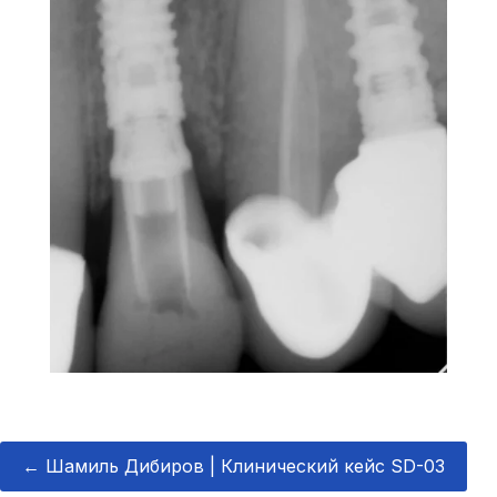
←
Шамиль Дибиров | Клинический кейс SD-03