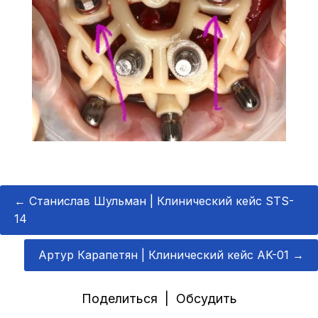
←
Станислав Шульман | Клинический кейс STS-
14
Артур Карапетян | Клинический кейс AK-01
→
Поделиться | Обсудить