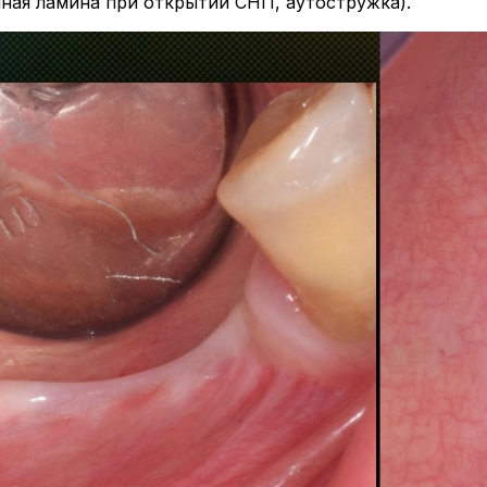
нная ламина при открытии СНП, аутостружка).