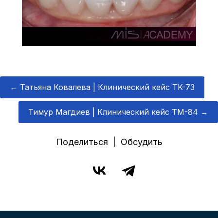
←
Татьяна Ковалева | Клинический кейс TK-73
Тимур Магдиев | Клинический кейс TM-84
→
Поделиться | Обсудить