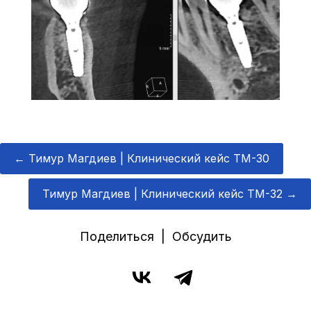
←
Тимур Магдиев | Клинический кейс TM-30
Тимур Магдиев | Клинический кейс TM-32
→
Поделиться | Обсудить