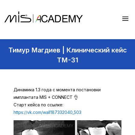
Тимур Магдиев | Клинический кейс
TM-31
Динамика 1.3 года с момента постановки
имплантата MIS + CONNECT 👌
Старт кейса по ссылке:
https://vk.com/wall187332040_503