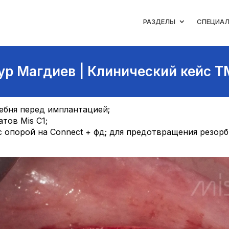
РАЗДЕЛЫ
СПЕЦИА
ур Магдиев | Клинический кейс T
ебня перед имплантацией;
тов Mis C1;
 опорой на Connect + фд; для предотвращения резорб