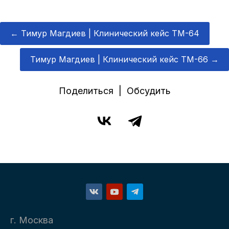
←
Тимур Магдиев | Клинический кейс TM-64
Тимур Магдиев | Клинический кейс TM-66
→
Поделиться | Обсудить
г. Москва