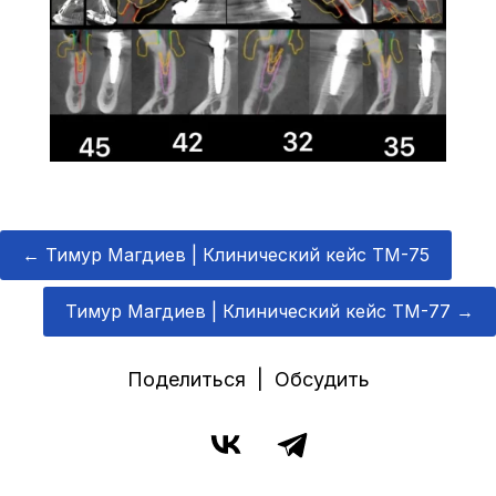
←
Тимур Магдиев | Клинический кейс TM-75
Тимур Магдиев | Клинический кейс TM-77
→
Поделиться | Обсудить