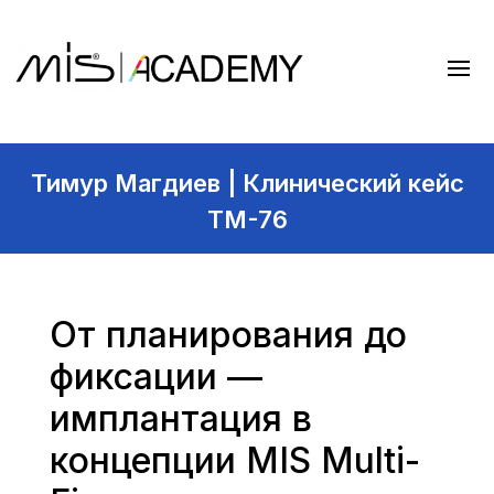
Тимур Магдиев | Клинический кейс
TM-76
От планирования до
фиксации —
имплантация в
концепции MIS Multi-