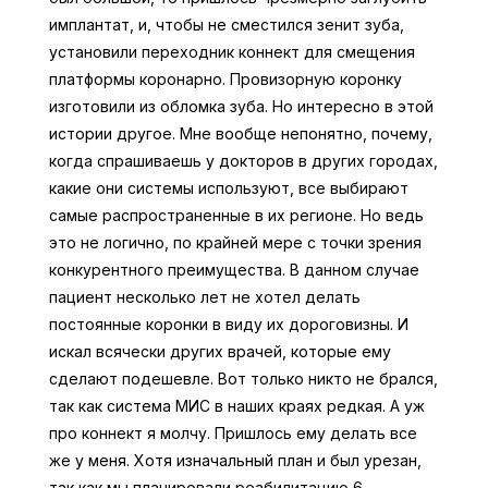
имплантат, и, чтобы не сместился зенит зуба,
установили переходник коннект для смещения
платформы коронарно. Провизорную коронку
изготовили из обломка зуба. Но интересно в этой
истории другое. Мне вообще непонятно, почему,
когда спрашиваешь у докторов в других городах,
какие они системы используют, все выбирают
самые распространенные в их регионе. Но ведь
это не логично, по крайней мере с точки зрения
конкурентного преимущества. В данном случае
пациент несколько лет не хотел делать
постоянные коронки в виду их дороговизны. И
искал всячески других врачей, которые ему
сделают подешевле. Вот только никто не брался,
так как система МИС в наших краях редкая. А уж
про коннект я молчу. Пришлось ему делать все
же у меня. Хотя изначальный план и был урезан,
так как мы планировали реабилитацию 6