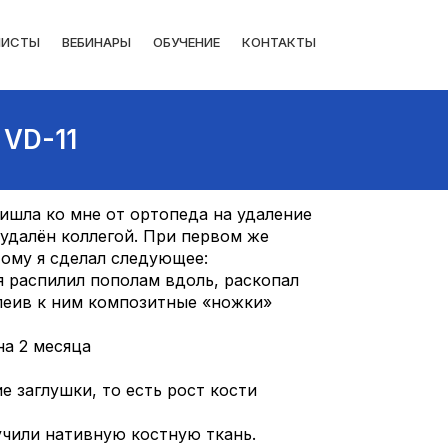
ЛИСТЫ
ВЕБИНАРЫ
ОБУЧЕНИЕ
КОНТАКТЫ
 VD-11
ишла ко мне от ортопеда на удаление
 удалён коллегой. При первом же
этому я сделал следующее:
ня распилил пополам вдоль, раскопал
леив к ним композитные «ножки»
на 2 месяца
е заглушки, то есть рост кости
учили нативную костную ткань.