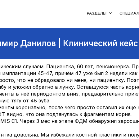
РАЗДЕЛЫ
СПЕЦИА
мир Данилов | Клинический кейс
ческим случаем. Пациентка, 60 лет, пенсионерка. Пр
 имплантации 45-47, причём 47 уже был 2 недели как
просто, что не обрадовало ни меня, ни пациентку. По
айбу и уложил обратно в лунку. Оставшуюся часть кор
менты в неё периодонтом вниз, предварительно прик
ную тягу от 48 зуба.
менты коронально, после чего просто оставил их ещё 
КТ видно, что она подтянулась к фрагментам корня.
 MIS C1. Через 3 мес на этапе ФДМ обнаружил заросши
иентка довольна. Мы избежали костной пластики и пол