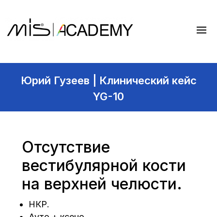
Юрий Гузеев | Клинический кейс
YG-10
Отсутствие
вестибулярной кости
на верхней челюсти.
НКР.
Ауто + ксено.