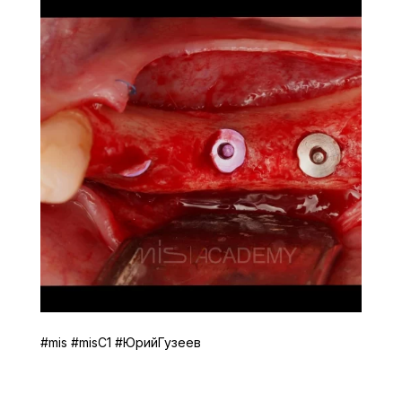
#mis #misC1 #ЮрийГузеев