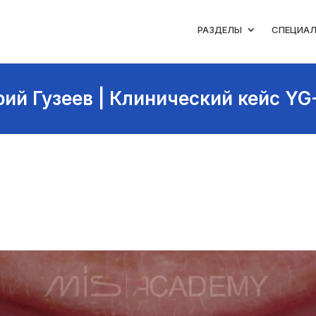
РАЗДЕЛЫ
СПЕЦИА
ий Гузеев | Клинический кейс YG