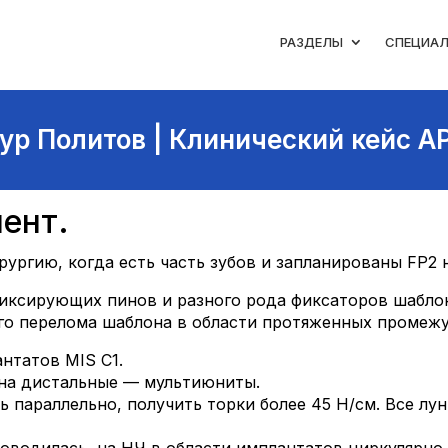
РАЗДЕЛЫ
СПЕЦИА
ур Политов | Клинический кейс A
ент.
ургию, когда есть часть зубов и запланированы FP2 
иксирующих пинов и разного рода фиксаторов шаблона
го перелома шаблона в области протяженных промежу
нтатов MIS C1.
 на дистальные — мультиюниты.
 параллельно, получить торки более 45 Н/см. Все лун