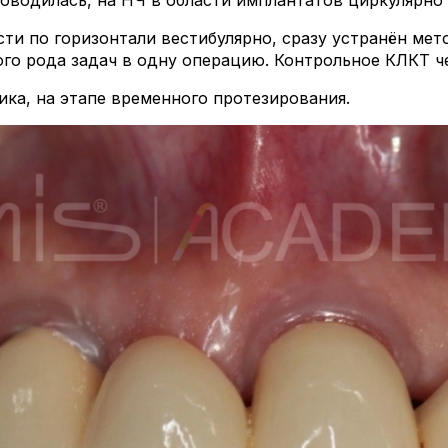
оводилась, на НЧ в области имплантатов циркулярно 
сти по горизонтали вестибулярно, сразу устранён ме
го рода задач в одну операцию. Контрольное КЛКТ че
ика, на этапе временного протезирования.