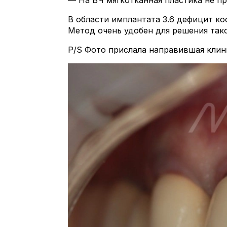
— На ВЧ мягкотканная пластика не пр
В области имплантата 3.6 дефицит ко
Метод очень удобен для решения тако
P/S Фото прислала направившая клин