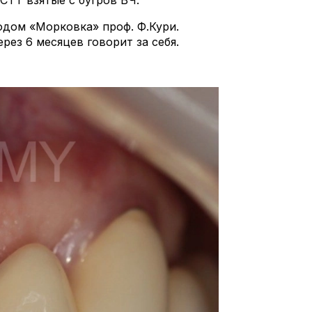
СТТ взятые с бугров ВЧ.
тодом «Морковка» проф. Ф.Кури.
рез 6 месяцев говорит за себя.