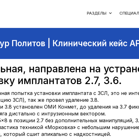
РАЗДЕЛЫ
СПЕЦИА
ур Политов | Клинический кейс A
ьная, направлена на устран
вку имплантатов 2.7, 3.6.
чная попытка установки имплантата с ЗСЛ, это не инте
цию ЗСЛ), так же провел удаление 3.8.
и 3.8 установлен ОМИ Конмет, до удаления на 3.7 фи
тяга дистально с интрузионным вектором.
×8 в позиции 2.7 без дополнительных манипуляций, 3.
пластика техникой «Морковка» с небольшим нарушен
, который сшит апикально с надкостницей.