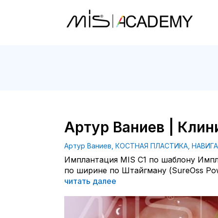
Артур Ваниев | Клин
Артур Ваниев
,
КОСТНАЯ ПЛАСТИКА
,
НАВИГ
Имплантация MIS C1 по шаблону Импл
по ширине по Штайгману (SureOss Powd
читать далее