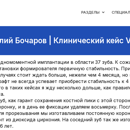
РАЗДЕЛЫ
СПЕЦИА
лий Бочаров | Клинический кейс 
одномоментной имплантации в области 37 зуба. К сож
тановки формирователя первичную стабильность. При
случаях стоит ждать больше, нежели чем 4 месяца, но
графт не всегда успевает приобрести стабильность к 
то в таких кейсах я жду несколько дольше, как правил
а.
уб, как гарант сохранения костной пики с этой сторо
ронку, и в день ее фиксации удаляем восьмерку. Пос
я прорезывания мы изготавливаем постоянную корон
т из диоксида циркония. На соседний зуб так же изг
6 лет.