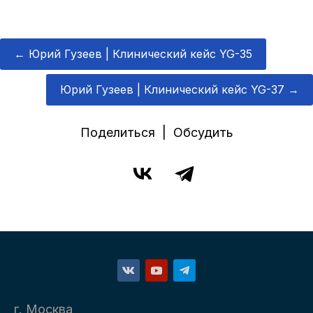
←
Юрий Гузеев | Клинический кейс YG-35
Юрий Гузеев | Клинический кейс YG-37
→
Поделиться | Обсудить
г. Москва