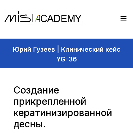
Юрий Гузеев | Клинический кейс
YG-36
Создание
прикрепленной
кератинизированной
десны.